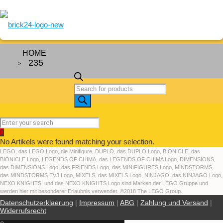
HOME
235
Artikels
search
0
No Artikels were found matching your selection.
LEGO, das LEGO Logo, die Minifigure, DUPLO, das DUPLO Logo, BIONICLE, das
BIONICLE Logo, LEGENDS OF CHIMA, das LEGENDS OF CHIMA Logo, DIMENSIONS,
das DIMENSIONS Logo, das FRIENDS Logo, das MINIFIGURES Logo, MINDSTORMS,
das MINDSTORMS EV3 Logo, MIXELS, das MIXELS Logo, NINJAGO, das NINJAGO Logo,
NEXO KNIGHTS, und das NEXO KNIGHTS Logo sind Marken der LEGO Gruppe und
werden hier mit besonderer Erlaubnis verwendet. ©2018 The LEGO Group.
Datenschutzerklaerung
|
Impressum
|
ABG
|
Zahlung und Versand
|
Widerrufsrecht