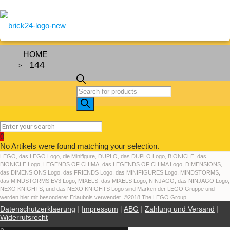
HOME
144
Artikels
search
0
No Artikels were found matching your selection.
LEGO, das LEGO Logo, die Minifigure, DUPLO, das DUPLO Logo, BIONICLE, das
BIONICLE Logo, LEGENDS OF CHIMA, das LEGENDS OF CHIMA Logo, DIMENSIONS,
das DIMENSIONS Logo, das FRIENDS Logo, das MINIFIGURES Logo, MINDSTORMS,
das MINDSTORMS EV3 Logo, MIXELS, das MIXELS Logo, NINJAGO, das NINJAGO Logo,
NEXO KNIGHTS, und das NEXO KNIGHTS Logo sind Marken der LEGO Gruppe und
werden hier mit besonderer Erlaubnis verwendet. ©2018 The LEGO Group.
Datenschutzerklaerung
|
Impressum
|
ABG
|
Zahlung und Versand
|
Widerrufsrecht