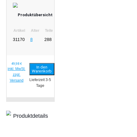
Produktübersicht
Artikel
Alter
Teile
31170
8
288
49,98
€
In den
inkl. MwSt.
Warenkorb
zzgl.
Lieferzeit 3-5
Versand
Tage
Produktdetails