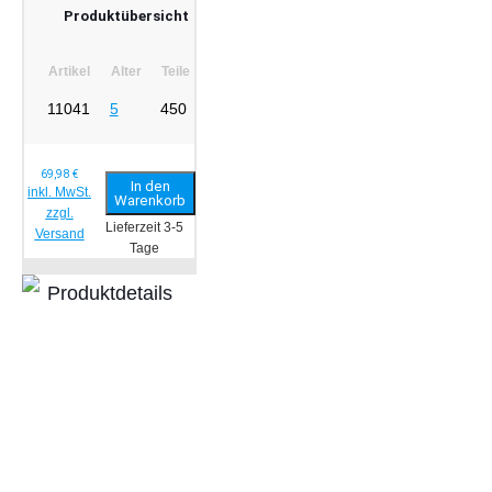
Produktübersicht
Artikel
Alter
Teile
11041
5
450
69,98
€
In den
inkl. MwSt.
Warenkorb
zzgl.
Lieferzeit 3-5
Versand
Tage
Produktdetails