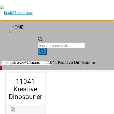
HOME
Artikels
search
11041 Kreative Dinosaurier
LEGO® Classic
0
11041
Kreative
Dinosaurier