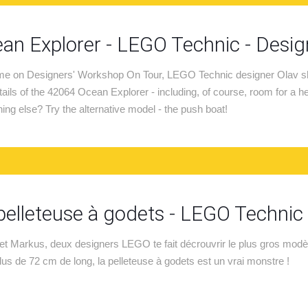
an Explorer - LEGO Technic - Desi
ime on Designers' Workshop On Tour, LEGO Technic designer Olav sh
tails of the 42064 Ocean Explorer - including, of course, room for a h
ing else? Try the alternative model - the push boat!
pelleteuse à godets - LEGO Technic 
et Markus, deux designers LEGO te fait décrouvrir le plus gros mo
lus de 72 cm de long, la pelleteuse à godets est un vrai monstre !