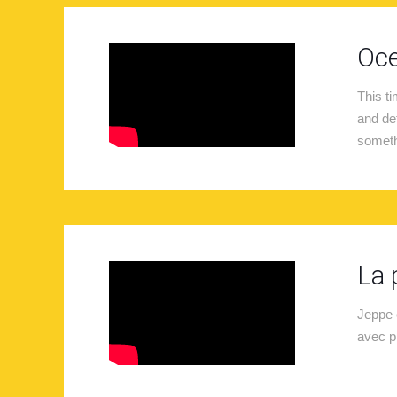
Oce
This t
and de
someth
La 
Jeppe 
avec p