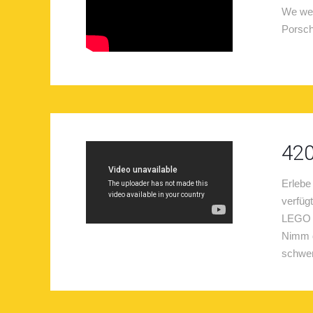
We wen
Porsch
420
Erlebe
verfüg
LEGO P
Nimm d
schwe