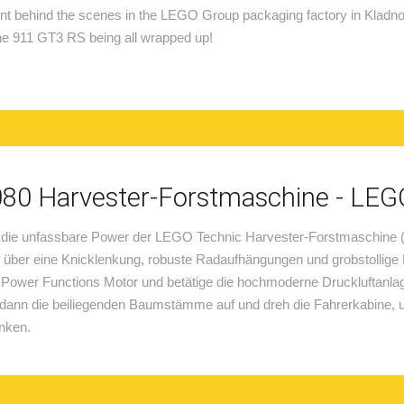
t behind the scenes in the LEGO Group packaging factory in Kladn
e 911 GT3 RS being all wrapped up!
80 Harvester-Forstmaschine - LEGO
 die unfassbare Power der LEGO Technic Harvester-Forstmaschine (4
t über eine Knicklenkung, robuste Radaufhängungen und grobstollige R
ower Functions Motor und betätige die hochmoderne Druckluftanlag
ann die beiliegenden Baumstämme auf und dreh die Fahrerkabine, 
nken.