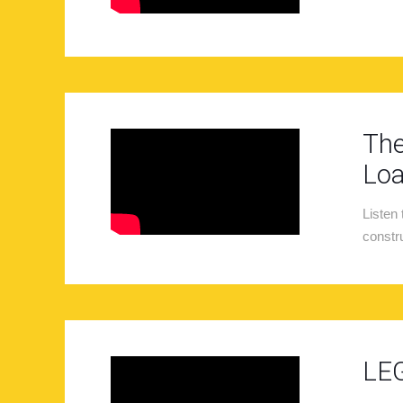
The
Loa
Listen
constr
LEG