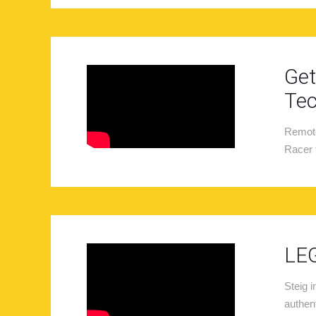
Get
Tec
Remote
Racer 
LEG
Steig 
authen