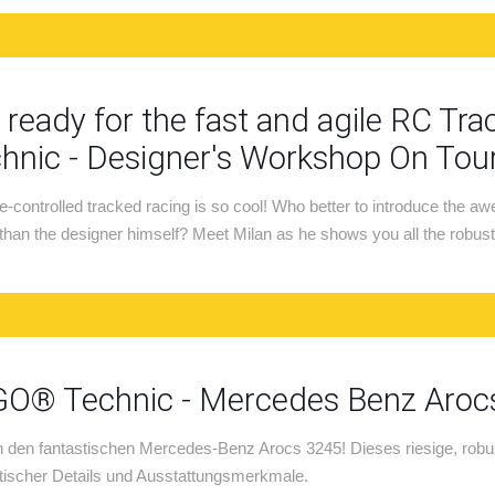
 ready for the fast and agile RC Tr
hnic - Designer's Workshop On Tou
-controlled tracked racing is so cool! Who better to introduce t
than the designer himself? Meet Milan as he shows you all the robust,
O® Technic - Mercedes Benz Aroc
in den fantastischen Mercedes-Benz Arocs 3245! Dieses riesige, robu
tischer Details und Ausstattungsmerkmale.