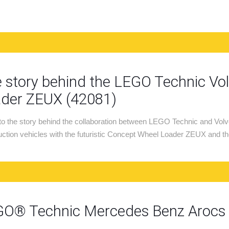
 story behind the LEGO Technic Vo
der ZEUX (42081)
 to the story behind the collaboration between LEGO Technic and Volvo
uction vehicles with the futuristic Concept Wheel Loader ZEUX and
O® Technic Mercedes Benz Arocs