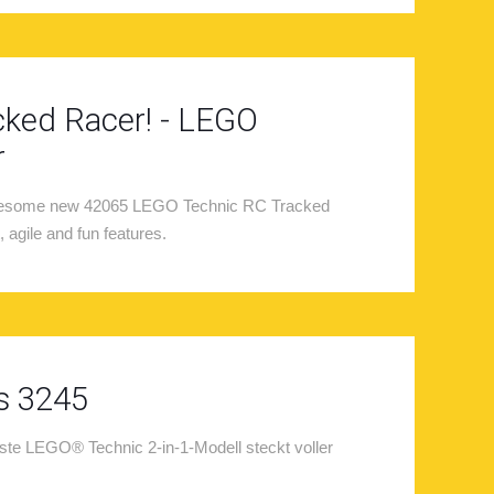
acked Racer! - LEGO
r
he awesome new 42065 LEGO Technic RC Tracked
 agile and fun features.
s 3245
ste LEGO® Technic 2-in-1-Modell steckt voller