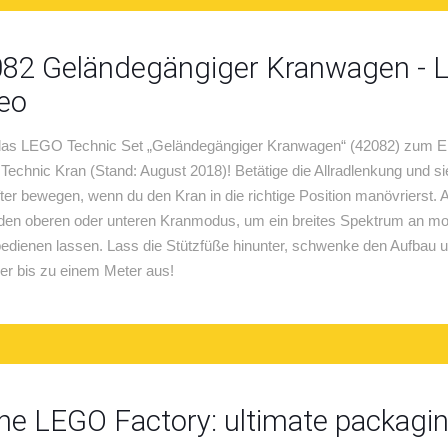
82 Geländegängiger Kranwagen - L
eo
das LEGO Technic Set „Geländegängiger Kranwagen“ (42082) zum Eins
echnic Kran (Stand: August 2018)! Betätige die Allradlenkung und si
fter bewegen, wenn du den Kran in die richtige Position manövrierst.
den oberen oder unteren Kranmodus, um ein breites Spektrum an moto
 bedienen lassen. Lass die Stützfüße hinunter, schwenke den Aufbau 
er bis zu einem Meter aus!
the LEGO Factory: ultimate packagi