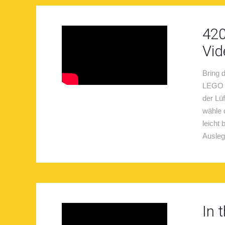
420
Vid
Bring 
LEGO T
der Lü
wähle 
leicht
Ausleg
In 