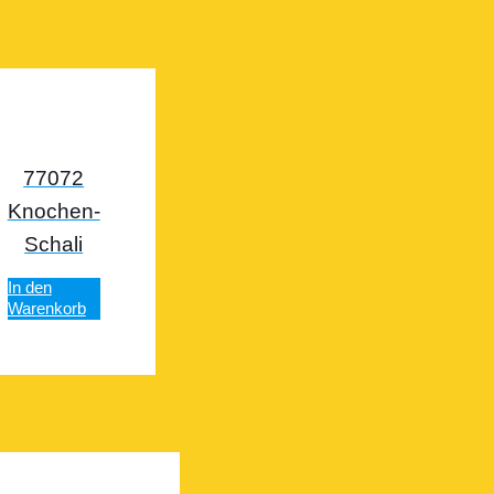
77072
Knochen-
Schali
In den
Warenkorb