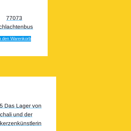
77073
chlachtenbus
n den Warenkorb
5 Das Lager von
chali und der
kerzenkünstlerin