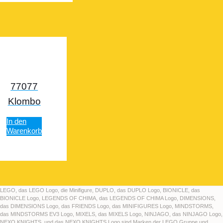
77077
Klombo
In den
Warenkorb
LEGO, das LEGO Logo, die Minifigure, DUPLO, das DUPLO Logo, BIONICLE, das
BIONICLE Logo, LEGENDS OF CHIMA, das LEGENDS OF CHIMA Logo, DIMENSIONS,
das DIMENSIONS Logo, das FRIENDS Logo, das MINIFIGURES Logo, MINDSTORMS,
das MINDSTORMS EV3 Logo, MIXELS, das MIXELS Logo, NINJAGO, das NINJAGO Logo,
NEXO KNIGHTS, und das NEXO KNIGHTS Logo sind Marken der LEGO Gruppe und