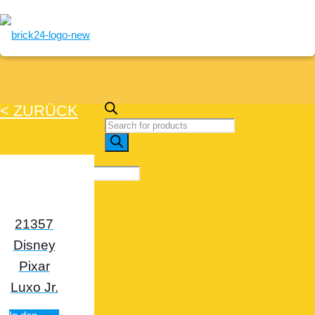
< ZURÜCK
Artikels
search
0
21357
Disney
Pixar
Luxo Jr.